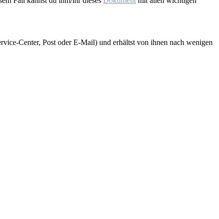
sem Fall kannst du ihm/ihr dieses
Dokument
mit allen wichtigen
ervice-Center, Post oder E-Mail) und erhältst von ihnen nach wenigen