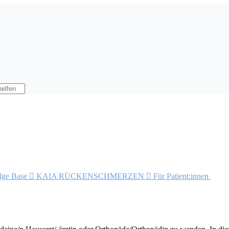
dge Base

KAIA RÜCKENSCHMERZEN

Für Patient:innen