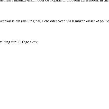
 deine/n Hausarzt/-ärztin oder Orthopäde/Orthopädin zu wenden. In die
ankenkasse ein (als Original, Foto oder Scan via Krankenkassen-App, S
llung für 90 Tage aktiv.